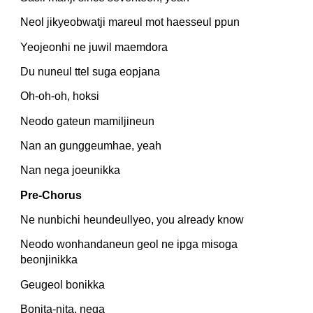
Neol jikyeobwatji mareul mot haesseul ppun
Yeojeonhi ne juwil maemdora
Du nuneul ttel suga eopjana
Oh-oh-oh, hoksi
Neodo gateun mamiljineun
Nan an gunggeumhae, yeah
Nan nega joeunikka
Pre-Chorus
Ne nunbichi heundeullyeo, you already know
Neodo wonhandaneun geol ne ipga misoga 
beonjinikka
Geugeol bonikka
Bonita-nita, nega