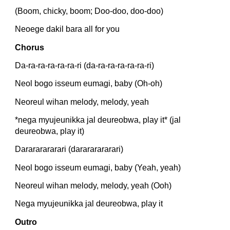
(Boom, chicky, boom; Doo-doo, doo-doo)
Neoege dakil bara all for you
Chorus
Da-ra-ra-ra-ra-ra-ri (da-ra-ra-ra-ra-ra-ri)
Neol bogo isseum eumagi, baby (Oh-oh)
Neoreul wihan melody, melody, yeah
*nega myujeunikka jal deureobwa, play it* (jal 
deureobwa, play it)
Darararararari (darararararari)
Neol bogo isseum eumagi, baby (Yeah, yeah)
Neoreul wihan melody, melody, yeah (Ooh)
Nega myujeunikka jal deureobwa, play it
Outro