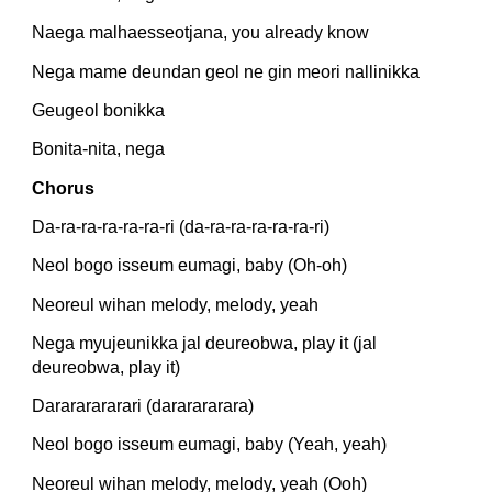
Naega malhaesseotjana, you already know
Nega mame deundan geol ne gin meori nallinikka
Geugeol bonikka
Bonita-nita, nega
Chorus
Da-ra-ra-ra-ra-ra-ri (da-ra-ra-ra-ra-ra-ri)
Neol bogo isseum eumagi, baby (Oh-oh)
Neoreul wihan melody, melody, yeah
Nega myujeunikka jal deureobwa, play it (jal 
deureobwa, play it)
Darararararari (dararararara)
Neol bogo isseum eumagi, baby (Yeah, yeah)
Neoreul wihan melody, melody, yeah (Ooh)