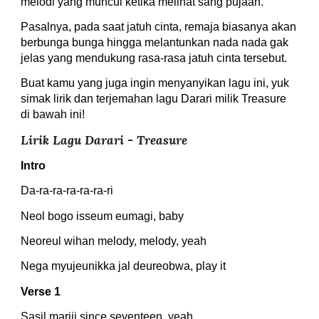
melodi yang muncul ketika melihat sang pujaan.
Pasalnya, pada saat jatuh cinta, remaja biasanya akan 
berbunga bunga hingga melantunkan nada nada gak 
jelas yang mendukung rasa-rasa jatuh cinta tersebut.
Buat kamu yang juga ingin menyanyikan lagu ini, yuk 
simak lirik dan terjemahan lagu Darari milik Treasure 
di bawah ini!
Lirik Lagu Darari - Treasure
Intro
Da-ra-ra-ra-ra-ra-ri
Neol bogo isseum eumagi, baby
Neoreul wihan melody, melody, yeah
Nega myujeunikka jal deureobwa, play it
Verse 1
Sasil mariji since seventeen, yeah