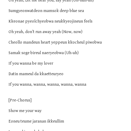
Oh yeah, Let me hear you, say yeah (Uh-huh-uh)
Sumgyeonwatdeon mamsok deep blue sea
Kkeonae pyeolchyeobwa neukkyeojineun feels
Oh yeah, don’t run away yeah (Now, now)
Cheollo mandeun heart yeppeun kkocheul piwobwa
Samak soge bireul naeryeobwa (Uh-uh)
If you wanna be my lover
Datin mameul da kkaetteuryeo
If you wanna, wanna, wanna, wanna, wanna
[Pre-Chorus]
Show me your way
Eoneu teume jaranan ikkeullim