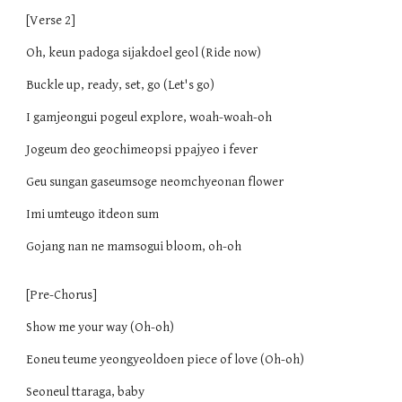
[Verse 2]
Oh, keun padoga sijakdoel geol (Ride now)
Buckle up, ready, set, go (Let's go)
I gamjeongui pogeul explore, woah-woah-oh
Jogeum deo geochimeopsi ppajyeo i fever
Geu sungan gaseumsoge neomchyeonan flower
Imi umteugo itdeon sum
Gojang nan ne mamsogui bloom, oh-oh
[Pre-Chorus]
Show me your way (Oh-oh)
Eoneu teume yeongyeoldoen piece of love (Oh-oh)
Seoneul ttaraga, baby