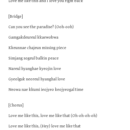
Love me like this and I love you right back
[Bridge]
Can you see the paradise? (Ooh-ooh)
Gamgakdeureul kkaewobwa
Kkeunnae chajeun missing piece
Simjang sogeul balkin peace
Nareul hyanghae kyeojin love
Gyeolguk neoreul hyanghal love
Neowa nae kkumi ieojyeo keojyeogal time
[Chorus]
Love me like this, love me like that (Oh-oh-oh-oh)
Love me like this, (Hey) love me like that