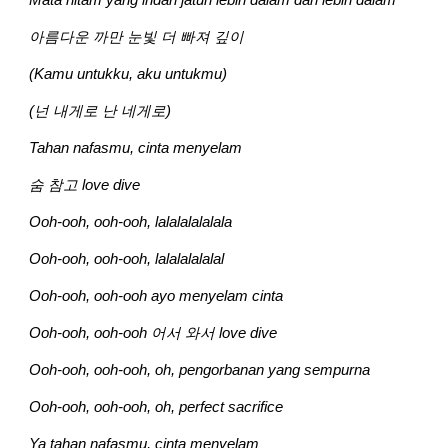
아름다운 까만 눈빛 더 빠져 깊이
(Kamu untukku, aku untukmu)
(넌 내게로 난 네게로)
Tahan nafasmu, cinta menyelam
숨 참고 love dive
Ooh-ooh, ooh-ooh, lalalalalalala
Ooh-ooh, ooh-ooh, lalalalalalal
Ooh-ooh, ooh-ooh ayo menyelam cinta
Ooh-ooh, ooh-ooh 어서 와서 love dive
Ooh-ooh, ooh-ooh, oh, pengorbanan yang sempurna
Ooh-ooh, ooh-ooh, oh, perfect sacrifice
Ya tahan nafasmu, cinta menyelam