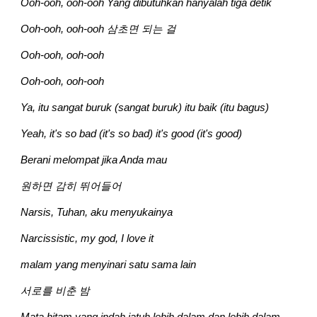
Ooh-ooh, ooh-ooh Yang dibutuhkan hanyalah tiga detik
Ooh-ooh, ooh-ooh 삼초면 되는 걸
Ooh-ooh, ooh-ooh
Ooh-ooh, ooh-ooh
Ya, itu sangat buruk (sangat buruk) itu baik (itu bagus)
Yeah, it's so bad (it's so bad) it's good (it's good)
Berani melompat jika Anda mau
원하면 감히 뛰어들어
Narsis, Tuhan, aku menyukainya
Narcissistic, my god, I love it
malam yang menyinari satu sama lain
서로를 비춘 밤
Mata hitam yang indah jatuh lebih dalam dan lebih dalam