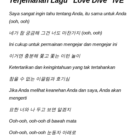
Terjemahan Lagu “Love Dive” IVE
Saya sangat ingin tahu tentang Anda, itu sama untuk Anda 
(ooh, ooh)
네가 참 궁금해 그건 너도 마찬가지 (ooh, ooh)
Ini cukup untuk permainan mengejar dan mengejar ini
이거면 충분해 쫓고 쫓는 이런 놀이
Ketertarikan dan keingintahuan yang tak tertahankan
참을 수 없는 이끌림과 호기심
Jika Anda melihat keanehan Anda dan saya, Anda akan 
mengerti
묘한 너와 나 두고 보면 알겠지
Ooh-ooh, ooh-ooh di bawah mata
Ooh-ooh, ooh-ooh 눈동자 아래로