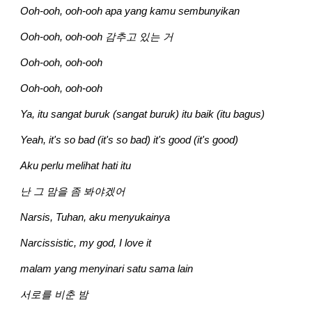
Ooh-ooh, ooh-ooh apa yang kamu sembunyikan
Ooh-ooh, ooh-ooh 감추고 있는 거
Ooh-ooh, ooh-ooh
Ooh-ooh, ooh-ooh
Ya, itu sangat buruk (sangat buruk) itu baik (itu bagus)
Yeah, it's so bad (it's so bad) it's good (it's good)
Aku perlu melihat hati itu
난 그 맘을 좀 봐야겠어
Narsis, Tuhan, aku menyukainya
Narcissistic, my god, I love it
malam yang menyinari satu sama lain
서로를 비춘 밤