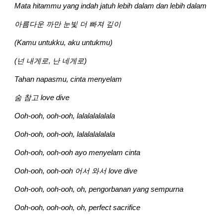
Mata hitammu yang indah jatuh lebih dalam dan lebih dalam
아름다운 까만 눈빛 더 빠져 깊이
(Kamu untukku, aku untukmu)
(넌 내게로, 난 네게로)
Tahan napasmu, cinta menyelam
숨 참고 love dive
Ooh-ooh, ooh-ooh, lalalalalalala
Ooh-ooh, ooh-ooh, lalalalalalala
Ooh-ooh, ooh-ooh ayo menyelam cinta
Ooh-ooh, ooh-ooh 어서 와서 love dive
Ooh-ooh, ooh-ooh, oh, pengorbanan yang sempurna
Ooh-ooh, ooh-ooh, oh, perfect sacrifice