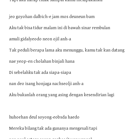
jeo goyohan dalbich-e jam mos deuneun bam
Aku tak bisa tidur malam ini di bawah sinar rembulan
amuli gidalyeodo neon ojil anh-a
Tak peduli berapa lama aku menunggu, kamu tak kan datang
nae yeop-en cholahan binjali hana
Di sebelahku tak ada siapa-siapa
nan deo isang honjaga nachseolji anh-a
Aku bukanlah orang yang asing dengan kesendirian lagi
huhoehan deul soyong-eobsda haedo
Mereka bilang tak ada gunanya mengesali tapi