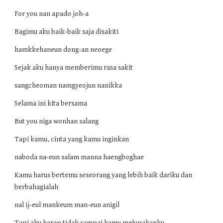
For you nan apado joh-a
Bagimu aku baik-baik saja disakiti
hamkkehaneun dong-an neoege
Sejak aku hanya memberimu rasa sakit
sangcheoman namgyeojun nanikka
Selama ini kita bersama
But you niga wonhan salang
Tapi kamu, cinta yang kamu inginkan
naboda na-eun salam manna haengboghae
Kamu harus bertemu seseorang yang lebih baik dariku dan
berbahagialah
nal ij-eul mankeum man-eun anigil
Tapi aku harap tidak sampai kamu melupakanku