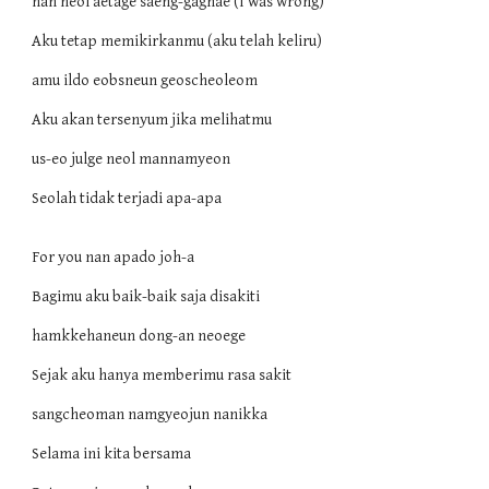
nan neol aetage saeng-gaghae (I was wrong)
Aku tetap memikirkanmu (aku telah keliru)
amu ildo eobsneun geoscheoleom
Aku akan tersenyum jika melihatmu
us-eo julge neol mannamyeon
Seolah tidak terjadi apa-apa
For you nan apado joh-a
Bagimu aku baik-baik saja disakiti
hamkkehaneun dong-an neoege
Sejak aku hanya memberimu rasa sakit
sangcheoman namgyeojun nanikka
Selama ini kita bersama