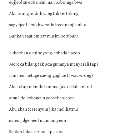
eojjeol su eobsneun nan baboinga bwa
Aku orang bodoh yang tak tertolong
sagyejeol-i bakkwieodo byeonhaji anh-a
Bahkan saat empat musim berubah\
huhoehan deul soyong-eobsda haedo
Mereka bilang tak ada gunanya menyesali tapi
nan neol aetage saeng-gaghae (I was wrong)
Aku tetap memikirkanmu (aku telah keliru)
amu ildo eobsneun geoscheoleom
Aku akan tersenyum jika melihatmu
us-eo julge neol mannamyeon
Seolah tidak terjadi apa-apa