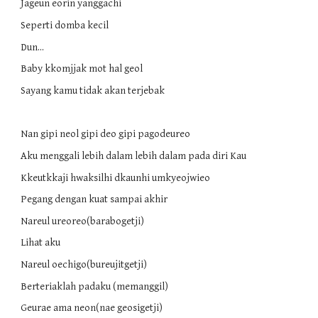
Jageun eorin yanggachi
Seperti domba kecil
Dun...
Baby kkomjjak mot hal geol
Sayang kamu tidak akan terjebak
Nan gipi neol gipi deo gipi pagodeureo
Aku menggali lebih dalam lebih dalam pada diri Kau
Kkeutkkaji hwaksilhi dkaunhi umkyeojwieo
Pegang dengan kuat sampai akhir
Nareul ureoreo(barabogetji)
Lihat aku
Nareul oechigo(bureujitgetji)
Berteriaklah padaku (memanggil)
Geurae ama neon(nae geosigetji)