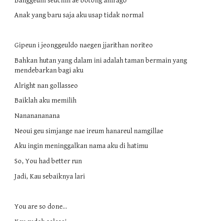
Banggeum seuchin ae botong anirago
Anak yang baru saja aku usap tidak normal
Gipeun i jeonggeuldo naegen jjarithan noriteo
Bahkan hutan yang dalam ini adalah taman bermain yang 
mendebarkan bagi aku
Alright nan gollasseo
Baiklah aku memilih
Nananananana
Neoui geu simjange nae ireum hanareul namgillae
Aku ingin meninggalkan nama aku di hatimu
So, You had better run
Jadi, Kau sebaiknya lari
You are so done...