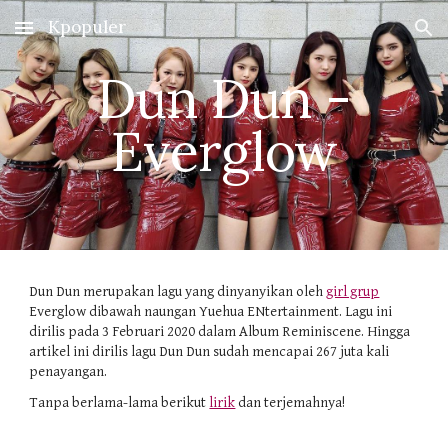
Kpopuler
Skip to main content
Skip to navigation
Dun Dun -
Everglow
Dun Dun merupakan lagu yang dinyanyikan oleh 
girl grup
Everglow dibawah naungan Yuehua ENtertainment. Lagu ini 
dirilis pada 3 Februari 2020 dalam Album Reminiscene. Hingga 
artikel ini dirilis lagu Dun Dun sudah mencapai 267 juta kali 
penayangan.
Tanpa berlama-lama berikut 
lirik
 dan terjemahnya!