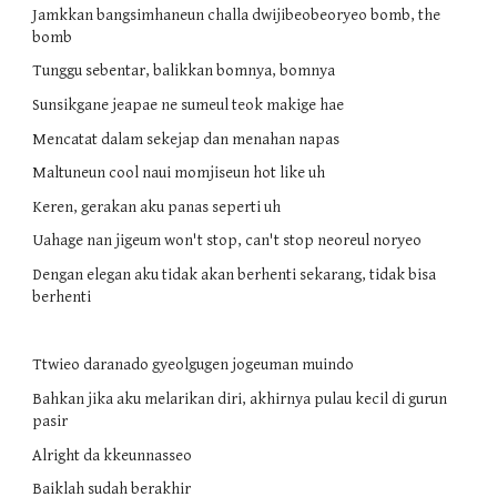
Jamkkan bangsimhaneun challa dwijibeobeoryeo bomb, the 
bomb
Tunggu sebentar, balikkan bomnya, bomnya
Sunsikgane jeapae ne sumeul teok makige hae
Mencatat dalam sekejap dan menahan napas
Maltuneun cool naui momjiseun hot like uh
Keren, gerakan aku panas seperti uh
Uahage nan jigeum won't stop, can't stop neoreul noryeo
Dengan elegan aku tidak akan berhenti sekarang, tidak bisa 
berhenti
Ttwieo daranado gyeolgugen jogeuman muindo
Bahkan jika aku melarikan diri, akhirnya pulau kecil di gurun 
pasir
Alright da kkeunnasseo
Baiklah sudah berakhir