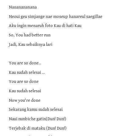
Nananananana
Neoui geu simjange nae moseup hanareul saegillae
Aku ingin menaruh foto Kau di hati Kau
So, You had better run
Jadi, Kau sebaiknya lari
You are so done...
Kau sudah selesai ...
You are so done
Kau sudah selesai
Now you're done
Sekarang kamu sudah selesai
Naui nunbiche gatin(Dun! Dun!)
Terjebak di mataku (Dun! Dun!)