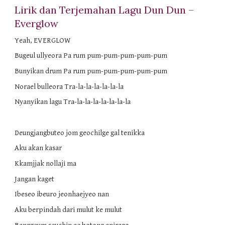
Lirik dan Terjemahan Lagu Dun Dun – 
Everglow
Yeah, EVERGLOW
Bugeul ullyeora Pa rum pum-pum-pum-pum-pum
Bunyikan drum Pa rum pum-pum-pum-pum-pum
Norael bulleora Tra-la-la-la-la-la-la
Nyanyikan lagu Tra-la-la-la-la-la-la-la
Deungjangbuteo jom geochilge gal tenikka
Aku akan kasar
Kkamjjak nollaji ma
Jangan kaget
Ibeseo ibeuro jeonhaejyeo nan
Aku berpindah dari mulut ke mulut