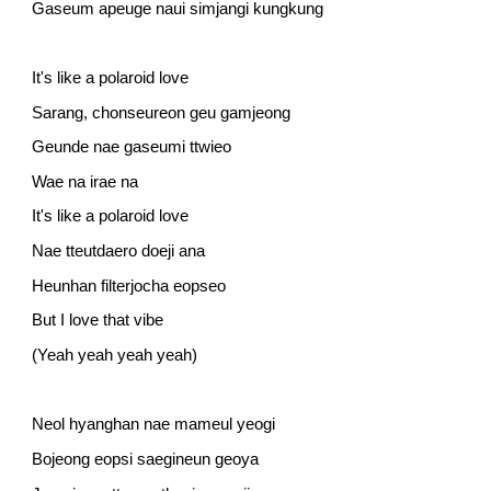
Gaseum apeuge naui simjangi kungkung
It's like a polaroid love
Sarang, chonseureon geu gamjeong
Geunde nae gaseumi ttwieo
Wae na irae na
It's like a polaroid love
Nae tteutdaero doeji ana
Heunhan filterjocha eopseo
But I love that vibe
(Yeah yeah yeah yeah)
Neol hyanghan nae mameul yeogi
Bojeong eopsi saegineun geoya