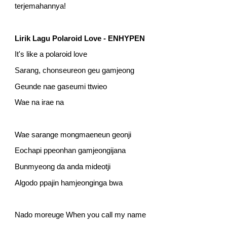
terjemahannya!
Lirik
Lagu Polaroid Love - ENHYPEN
It's like a polaroid love
Sarang, chonseureon geu gamjeong
Geunde nae gaseumi ttwieo
Wae na irae na
Wae sarange mongmaeneun geonji
Eochapi ppeonhan gamjeongijana
Bunmyeong da anda mideotji
Algodo ppajin hamjeonginga bwa
Nado moreuge When you call my name