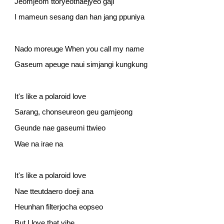
Jeomjeom ttoryeothaejyeo gaji
I mameun sesang dan han jang ppuniya
Nado moreuge When you call my name
Gaseum apeuge naui simjangi kungkung
It's like a polaroid love
Sarang, chonseureon geu gamjeong
Geunde nae gaseumi ttwieo
Wae na irae na
It's like a polaroid love
Nae tteutdaero doeji ana
Heunhan filterjocha eopseo
But I love that vibe