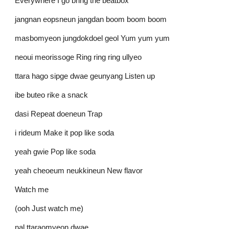
Everywhere I go bring the beatbox
jangnan eopsneun jangdan boom boom boom
masbomyeon jungdokdoel geol Yum yum yum
neoui meorissoge Ring ring ring ullyeo
ttara hago sipge dwae geunyang Listen up
ibe buteo rike a snack
dasi Repeat doeneun Trap
i rideum Make it pop like soda
yeah gwie Pop like soda
yeah cheoeum neukkineun New flavor
Watch me
(ooh Just watch me)
nal ttaraomyeon dwae