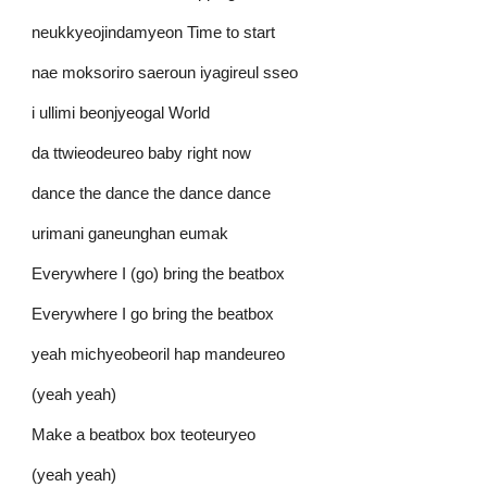
neukkyeojindamyeon Time to start
nae moksoriro saeroun iyagireul sseo
i ullimi beonjyeogal World
da ttwieodeureo baby right now
dance the dance the dance dance
urimani ganeunghan eumak
Everywhere I (go) bring the beatbox
Everywhere I go bring the beatbox
yeah michyeobeoril hap mandeureo
(yeah yeah)
Make a beatbox box teoteuryeo
(yeah yeah)