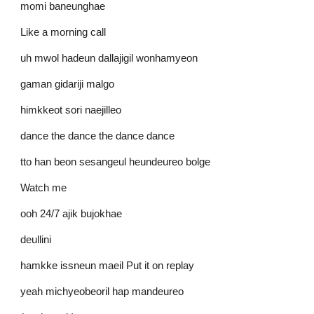
momi baneunghae
Like a morning call
uh mwol hadeun dallajigil wonhamyeon
gaman gidariji malgo
himkkeot sori naejilleo
dance the dance the dance dance
tto han beon sesangeul heundeureo bolge
Watch me
ooh 24/7 ajik bujokhae
deullini
hamkke issneun maeil Put it on replay
yeah michyeobeoril hap mandeureo