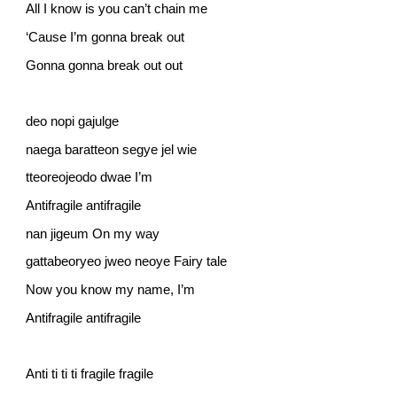
All I know is you can’t chain me
‘Cause I’m gonna break out
Gonna gonna break out out
deo nopi gajulge
naega baratteon segye jel wie
tteoreojeodo dwae I’m
Antifragile antifragile
nan jigeum On my way
gattabeoryeo jweo neoye Fairy tale
Now you know my name, I’m
Antifragile antifragile
Anti ti ti ti fragile fragile