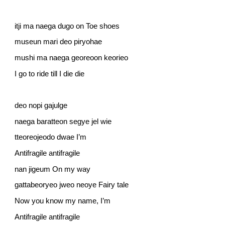
itji ma naega dugo on Toe shoes
museun mari deo piryohae
mushi ma naega georeoon keorieo
I go to ride till I die die
deo nopi gajulge
naega baratteon segye jel wie
tteoreojeodo dwae I’m
Antifragile antifragile
nan jigeum On my way
gattabeoryeo jweo neoye Fairy tale
Now you know my name, I’m
Antifragile antifragile