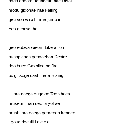
nado cheom deunneun nae Rival
modu gidohae nae Falling
geu son wiro I’mma jump in
Yes gimme that
georeobwa wieom Like a lion
nunppichen geodaehan Desire
deo bueo Gasoline on fire
bulgil soge dashi nara Rising
itji ma naega dugo on Toe shoes
museun mari deo piryohae
mushi ma naega georeoon keorieo
I go to ride till I die die