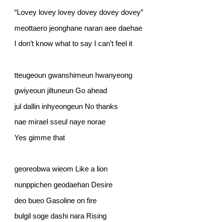
“Lovey lovey lovey dovey dovey dovey”
meottaero jeonghane naran aee daehae
I don’t know what to say I can’t feel it
tteugeoun gwanshimeun hwanyeong
gwiyeoun jiltuneun Go ahead
jul dallin inhyeongeun No thanks
nae mirael sseul naye norae
Yes gimme that
georeobwa wieom Like a lion
nunppichen geodaehan Desire
deo bueo Gasoline on fire
bulgil soge dashi nara Rising