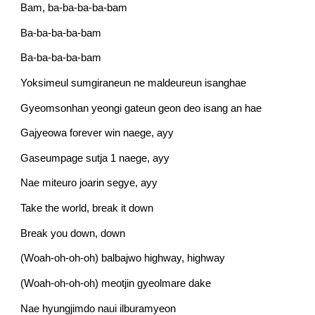
Bam, ba-ba-ba-ba-bam
Ba-ba-ba-ba-bam
Ba-ba-ba-ba-bam
Yoksimeul sumgiraneun ne maldeureun isanghae
Gyeomsonhan yeongi gateun geon deo isang an hae
Gajyeowa forever win naege, ayy
Gaseumpage sutja 1 naege, ayy
Nae miteuro joarin segye, ayy
Take the world, break it down
Break you down, down
(Woah-oh-oh-oh) balbajwo highway, highway
(Woah-oh-oh-oh) meotjin gyeolmare dake
Nae hyungjimdo naui ilburamyeon